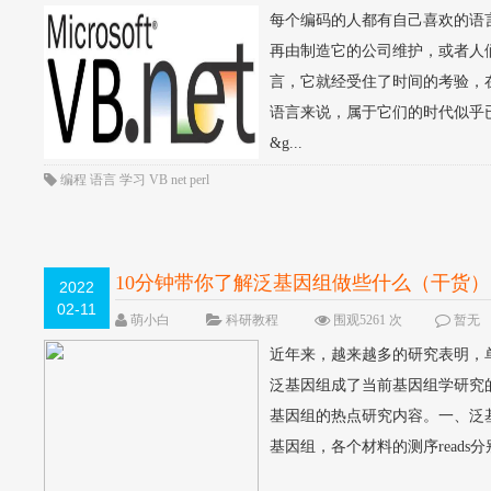
每个编码的人都有自己喜欢的语
再由制造它的公司维护，或者人
言，它就经受住了时间的考验，
语言来说，属于它们的时代似乎已
&g...
编程
语言
学习
VB
net
perl
10分钟带你了解泛基因组做些什么（干货）
2022
02-11
萌小白
科研教程
围观5261 次
暂无
近年来，越来越多的研究表明，
泛基因组成了当前基因组学研究
基因组的热点研究内容。一、泛基
基因组，各个材料的测序reads分