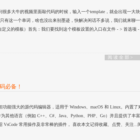
很多大牛的视频里面敲代码的时候，输入一个template，就会出现一大
ate，只有这一个单词，啥也没出来别墨迹，快解决闲话不多说，我们就来聊
置自定义的模板）首先：我们要找到这个模板设置的入口在文件 - > 首选项 - 
阅 读 全 部 >
代码必备！
一款轻量级但功能强大的源代码编辑器，适用于 Windows、macOS 和 Linux。内置了
的支持，并为其他语言（例如 C++、C#、Java、Python、PHP、Go）并且提供了丰
VsCode 常用操作及非常棒的插件， 喜欢本文记得收藏、点赞、关注...