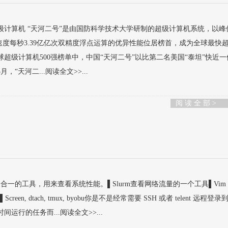
级计算机 “天河二号”是由国防科学技术大学研制的超级计算机系统，以峰
算速度每秒3.39亿亿次双精度浮点运算的优异性能位居榜首，成为全球最快
的全球超级计算机500强榜单中，中国“天河二号”以比第二名美国“泰坦”快近
，“天河二...阅读全文>>...
阅 读 全 部 >
stat, ifstat 三合一的工具，用来查看系统性能。▌Slurm查看网络流量的一个工具▌Vim
en, dtach, tmux, byobu你是不是经常需要 SSH 或者 telent 远程登录到 
运行的任务而...阅读全文>>...