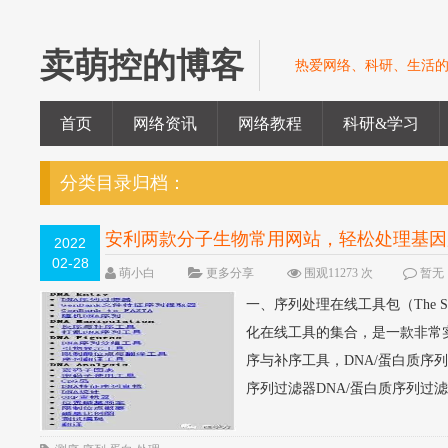
卖萌控的博客
热爱网络、科研、生活
首页
网络资讯
网络教程
科研&学习
分类目录归档：
安利两款分子生物常用网站，轻松处理基因
2022
02-28
萌小白
更多分享
围观11273 次
暂无
一、序列处理在线工具包（The Seq
化在线工具的集合，是一款非常
序与补序工具，DNA/蛋白质序
序列过滤器DNA/蛋白质序列过滤