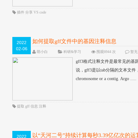
插件
分享
VS
code
如何提取gff文件中的基因注释信息
2022
02-06
萌小白
科研&学习
围观6944 次
暂无
gff3格式注释文件是最常见的基因注释，（https
说，gff3是以tab分隔的文本文件，共有9列
chromosome or a contig. Argo .....
提取
gff
信息
注释
以“天河二号”持续计算每秒3.39亿亿次
2022