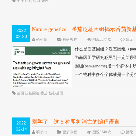
测序
序列
蛋白
处理
Nature genetics：番茄泛基因组揭
2022
02-20
萌小白
科研教程
围观6577 次
暂无
什么是泛基因组？泛基因组（pa
为基因组学研究积累到一定阶段
因组(pan-genome)指一个
一个物种中多个个体或是一个分类群
基因
泛基因组
番茄
核心基因
别学了！这 5 种即将消亡的编程语言
2022
02-14
萌小白
更多教程
围观3540 次
暂无