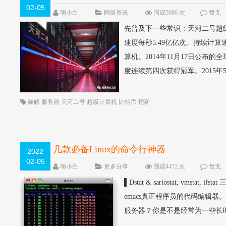
02-05
萌小白
网络资讯
围观5086 次
暂无
先普及下一些常识：天河二号超
速度每秒5.49亿亿次、持续计
算机。2014年11月17日公布
度连续第四次获得冠军。2015年5月
破解
服务器
天河二号
超级计算机
比特币
挖矿
几款必备Linux的命令行神器
2022
02-05
萌小白
更多分享
围观4472 次
暂无
▌Dstat & sariostat, vm
emacs真正程序员的代码编辑器。▌Scre
服务器？你是不是经常为一些长时间