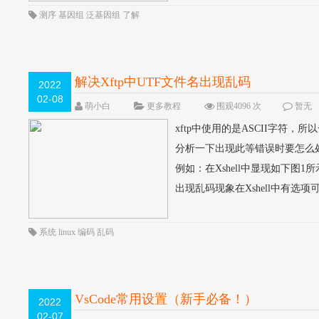
测序
基因组
泛基因组
了解
解决Xftp中UTF文件名出现乱码
2022
02-08
萌小白
更多教程
围观4096 次
暂无
xftp中使用的是ASCII字符
分析一下出现此等错误时要怎么处
例如：在Xshell中显现如下图1所
出现乱码现象在Xshell中有选项可以
系统
linux
编码
乱码
VsCode常用设置（新手必备！）
2022
02-07