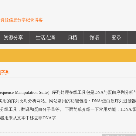
的资源信息分享记录博客
资源分享
生活点滴
归档
微语
登录
序列
uence Manipulation Suite）序列处理在线工具包是DNA与蛋白序列分
实用的序列比对分析网站。网站常用的功能包括：DNA/蛋白质序列过滤
列分组工具，翻译和蛋白分子量等。 下面简单介绍一下常用功能：1DNA/
器用来从文本中移去非DNA字...