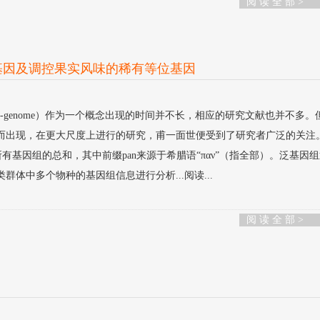
阅 读 全 部 >
示番茄新基因及调控果实风味的稀有等位基因
n-genome）作为一个概念出现的时间并不长，相应的研究文献也并不多。
而出现，在更大尺度上进行的研究，甫一面世便受到了研究者广泛的关注
群体中所有基因组的总和，其中前缀pan来源于希腊语“παν”（指全部）。泛基因
体中多个物种的基因组信息进行分析...阅读...
阅 读 全 部 >