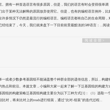
言。拥有一种首选语言有很多原因，但是，我们的语言有时会变得很单调
们出于某种无法解释的原因放弃使用它。但是，也有的编程语言例外，比
在许多情况下仍然是最流行的编程语言。编程语言都有自己的生命周期，
经结束了，今天，我们就来盘下一下目前前景最黯淡的5种语言：...阅
阅 读 全 部 >
单一或者少数参考基因组不能涵盖整个种群全部的遗传信息，所以，构建
的热点和前沿。本篇文章，小编和大家一起来了解一下泛基因组的构建方
因组的构建策略泛基因组构建主要分为以下三种方式[1]：（1）选取一
别比对，将未比对上的reads进行组装，通过“比对-组装”的迭代过程...