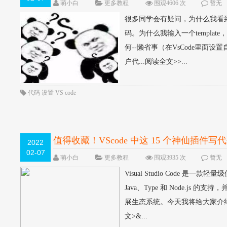
萌小白
更多教程
围观4606 次
暂无
很多同学会有疑问，为什么我看到
码。为什么我输入一个templ
何--懒省事（在VsCode里面设
户代...阅读全文>>...
代码
设置
VS
code
值得收藏！VScode 中这 15 个神仙插件写
2022
02-07
萌小白
更多教程
围观3935 次
暂无
Visual Studio Code 是
Java、Type 和 Node.js 
展生态系统。今天我将给大家介绍 
文>&...