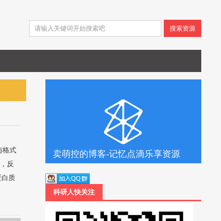
搜索资源
析与格式
卖萌控的博客-记忆点滴乐享资源
器，反
蛋白质
科研人快关注