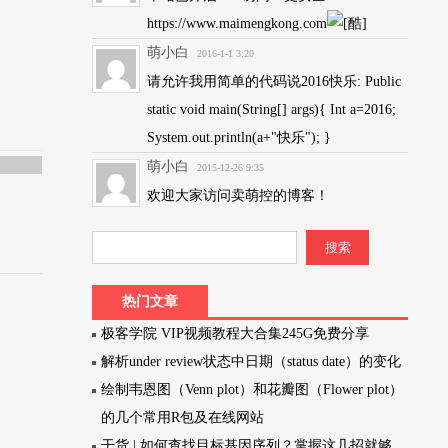
https://www.maimengkong.com
萌小白
2016-1-1 3:20
请允许我用简单的代码说2016快乐: Public
static void main(String[] args){ Int a=2016;
System.out.println(a+"快乐"); }
萌小白
2015-12-26 9:35
欢迎大家访问卖萌控的博客！
热门文章
极客学院 VIP视频教程大合集245G免费分享
解析under review状态中日期（status date）的变化
绘制韦恩图（Venn plot）和花瓣图（Flower plot）
的几个常用R包及在线网站
干货 | 如何查找目标基因序列？掌握这几招就够