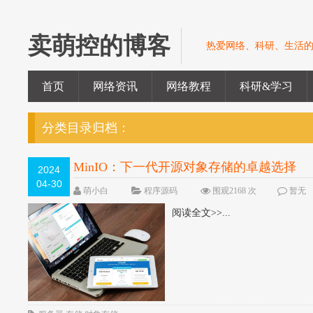
卖萌控的博客
热爱网络、科研、生活
首页
网络资讯
网络教程
科研&学习
分类目录归档：
MinIO：下一代开源对象存储的卓越选择
2024
04-30
萌小白
程序源码
围观2168 次
暂无
阅读全文>>...