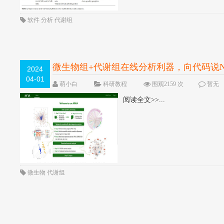
软件
分析
代谢组
微生物组+代谢组在线分析利器，向代码说
2024
04-01
萌小白
科研教程
围观2159 次
暂无
阅读全文>>...
微生物
代谢组