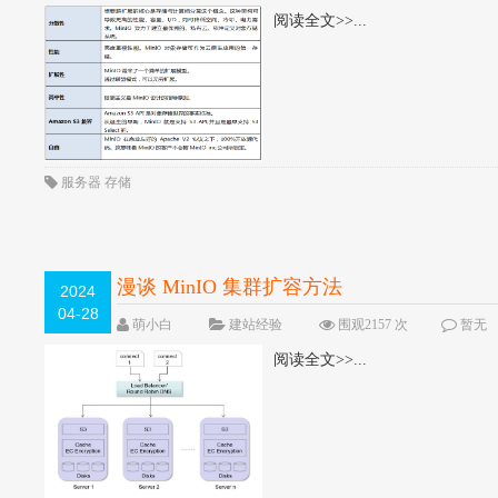
阅读全文>>...
服务器
存储
漫谈 MinIO 集群扩容方法
2024
04-28
萌小白
建站经验
围观2157 次
暂无
阅读全文>>...