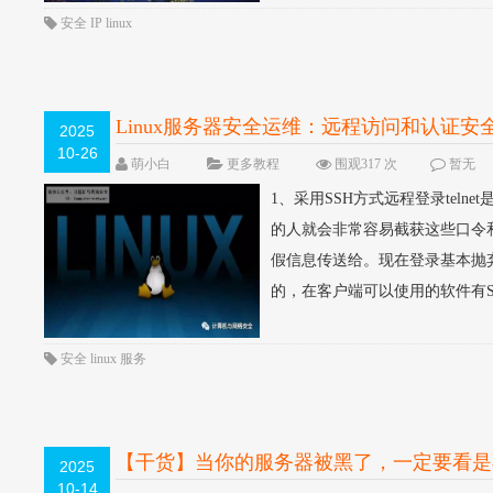
安全
IP
linux
Linux服务器安全运维：远程访问和认证安
2025
10-26
萌小白
更多教程
围观317 次
暂无
1、采用SSH方式远程登录tel
的人就会非常容易截获这些口令和
假信息传送给。现在登录基本抛弃
的，在客户端可以使用的软件有Secure
安全
linux
服务
【干货】当你的服务器被黑了，一定要看是不
2025
10-14