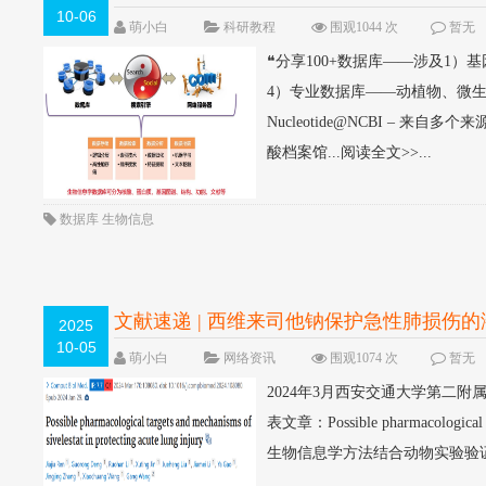
10-06
萌小白
科研教程
围观1044 次
暂无
❝分享100+数据库——涉及1
4）专业数据库——动植物、微
Nucleotide@NCBI – 来自多
酸档案馆...阅读全文>>...
数据库
生物信息
文献速递 | 西维来司他钠保护急性肺损伤
2025
10-05
萌小白
网络资讯
围观1074 次
暂无
2024年3月西安交通大学第二附属医院重症
表文章：Possible pharmacological t
生物信息学方法结合动物实验验证，.