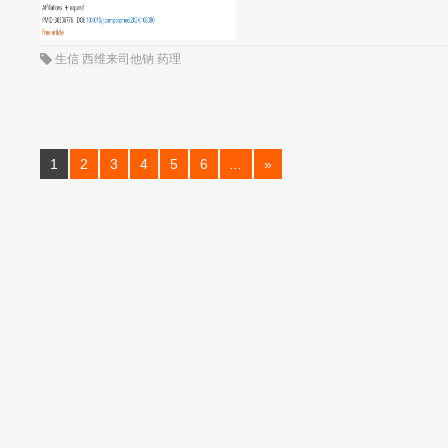
生信
西维来司他钠
药理
1
2
3
4
5
6
...
»