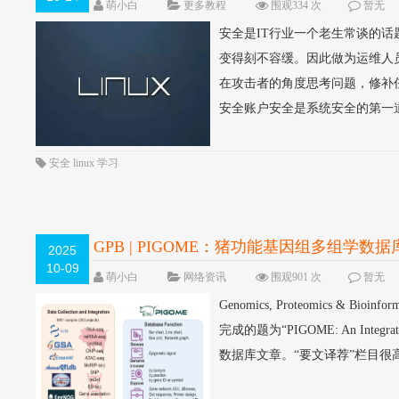
萌小白
更多教程
围观334 次
暂无
安全是IT行业一个老生常谈的话
变得刻不容缓。因此做为运维人
在攻击者的角度思考问题，修补
安全账户安全是系统安全的第一道
安全
linux
学习
GPB | PIGOME：猪功能基因组多组学数据
2025
10-09
萌小白
网络资讯
围观901 次
暂无
Genomics, Proteomics 
完成的题为“PIGOME: An Integrated an
数据库文章。“要文译荐”栏目很高.