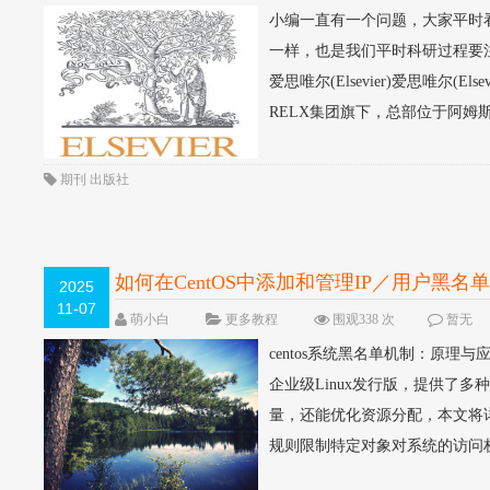
小编一直有一个问题，大家平时
一样，也是我们平时科研过程要
爱思唯尔(Elsevier)爱思唯尔
RELX集团旗下，总部位于阿姆斯
期刊
出版社
如何在CentOS中添加和管理IP／用户黑名
2025
11-07
萌小白
更多教程
围观338 次
暂无
centos系统黑名单机制：原理
企业级Linux发行版，提供了
量，还能优化资源分配，本文将详
规则限制特定对象对系统的访问权限