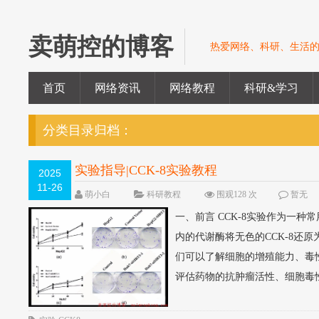
卖萌控的博客
热爱网络、科研、生活
首页
网络资讯
网络教程
科研&学习
分类目录归档：
实验指导|CCK-8实验教程
2025
11-26
萌小白
科研教程
围观128 次
暂无
一、前言 CCK-8实验作为一
内的代谢酶将无色的CCK-8还
们可以了解细胞的增殖能力、毒性
评估药物的抗肿瘤活性、细胞毒性