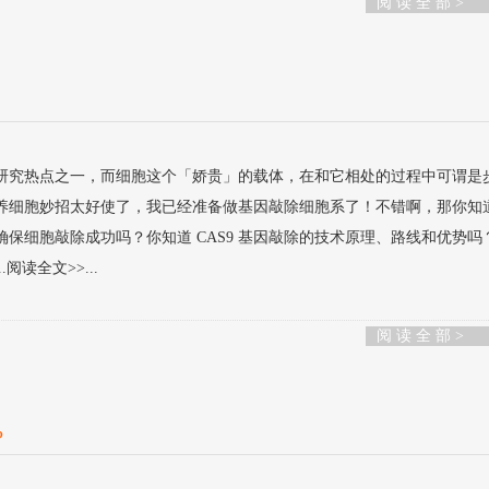
阅 读 全 部 >
研究热点之一，而细胞这个「娇贵」的载体，在和它相处的过程中可谓是
养细胞妙招太好使了，我已经准备做基因敲除细胞系了！不错啊，那你知
保细胞敲除成功吗？你知道 CAS9 基因敲除的技术原理、路线和优势吗
阅读全文>>...
阅 读 全 部 >
?