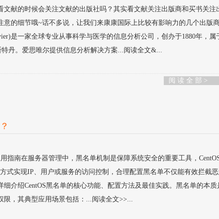
看文献的时候会关注文献的出版社吗？其实看文献关注出版商和买书关注
注意的细节哦~话不多说，让我们来康康国际上比较有影响力的几个出版
(Elsevier)是一家全球专业从事科学与医学的信息分析公司，创办于1880年，属
特丹。爱思唯尔提供信息分析解决方案...阅读全文&...
阅 读 全 部 >
单？
与应用指南在服务器管理中，黑名单机制是保障系统安全的重要工具，CentO
多种方式实现IP、用户或服务的访问控制，合理配置黑名单不仅能有效拦截
细介绍CentOS黑名单的核心功能、配置方法及最佳实践。黑名单的本质
，其典型应用场景包括：...阅读全文>>...