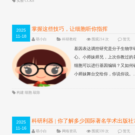
实验
CCK8
掌握这些技巧，让细胞听你指挥
2025
11-18
萌小白
科研教程
围观214 次
暂无
基因表达调控研究是分子生物学
心。小师妹师兄，上次你教过的
细胞可以进行基因编辑？又如何确
小师妹舞台交给你，你说你说。...
构建
细胞
敲除
科研利器 | 你了解多少国际著名学术出版社
2025
11-16
萌小白
网络资讯
围观339 次
暂无