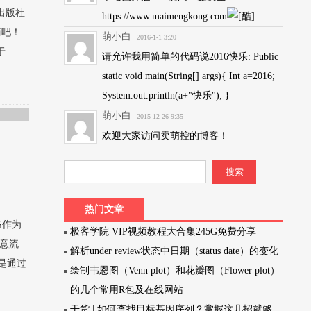
出版社
https://www.maimengkong.com
商吧！
萌小白
2016-1-1 3:20
于
请允许我用简单的代码说2016快乐: Public
static void main(String[] args){ Int a=2016;
System.out.println(a+"快乐"); }
萌小白
2015-12-26 9:35
欢迎大家访问卖萌控的博客！
热门文章
S作为
极客学院 VIP视频教程大合集245G免费分享
恶意流
解析under review状态中日期（status date）的变化
是通过
绘制韦恩图（Venn plot）和花瓣图（Flower plot）
的几个常用R包及在线网站
干货 | 如何查找目标基因序列？掌握这几招就够